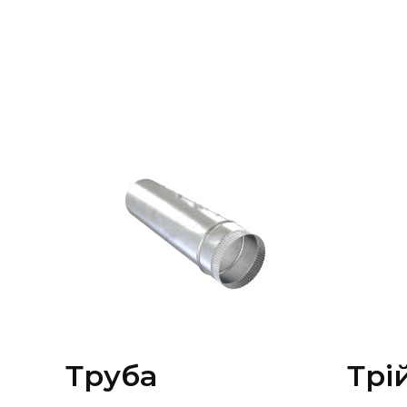
Труба
Трі