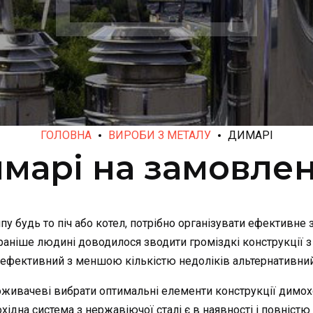
ГОЛОВНА
ВИРОБИ З МЕТАЛУ
ДИМАРІ
марі на замовле
ипу будь то піч або котел, потрібно організувати ефективне
 раніше людині доводилося зводити громіздкі конструкції з
 ефективний з меншою кількістю недоліків альтернативний 
живачеві вибрати оптимальні елементи конструкції димохо
ідна система з нержавіючої сталі є в наявності і повністю