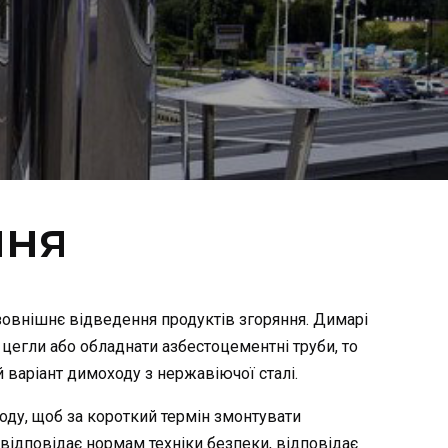
ння
 зовнішнє відведення продуктів згоряння. Димарі
 цегли або обладнати азбестоцементні труби, то
варіант димоходу з нержавіючої сталі.
ду, щоб за короткий термін змонтувати
 відповідає нормам техніки безпеки, відповідає