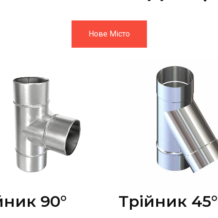
Нове Місто
йник 90°
Трійник 45°