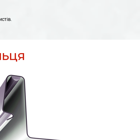
стів.
ЛЬЦЯ