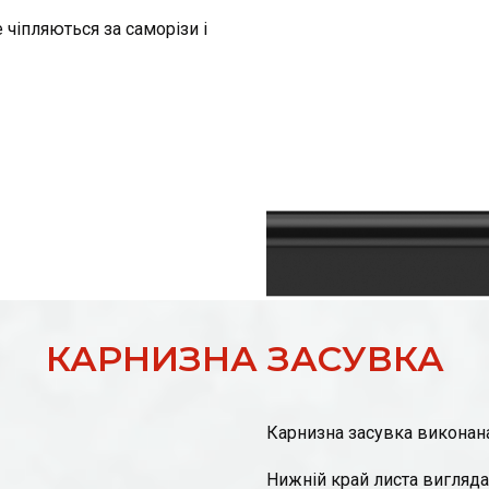
чіпляються за саморізи і
КАРНИЗНА ЗАСУВКА
Карнизна засувка виконана т
Нижній край листа виглядає