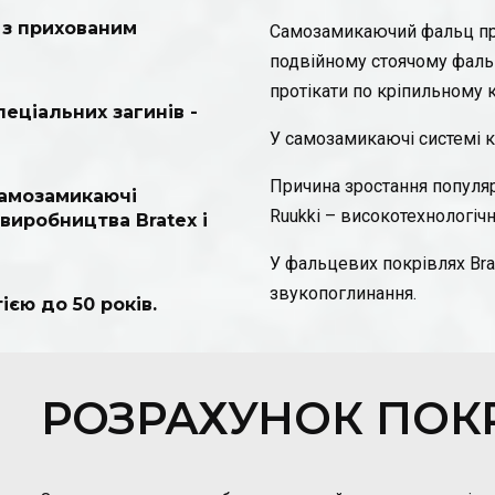
і з прихованим
Самозамикаючий фальц пр
подвійному стоячому фальці
протікати по кріпильному 
еціальних загинів -
У самозамикаючі системі к
Причина зростання популяр
самозамикаючі
Ruukki – високотехнологічн
виробництва Bratex і
У фальцевих покрівлях Brat
звукопоглинання.
ією до 50 років.
РОЗРАХУНОК ПОКР