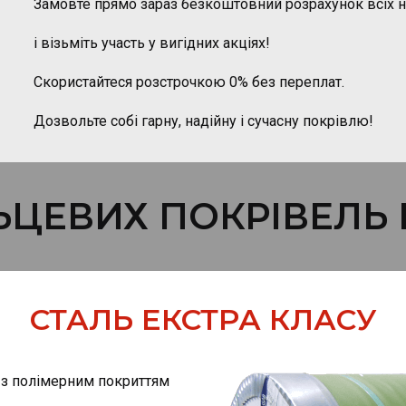
Замовте прямо зараз безкоштовний розрахунок всіх не
і візьміть участь у вигідних акціях!
Скористайтеся розстрочкою 0% без переплат.
Дозвольте собі гарну, надійну і сучасну покрівлю!
ЦЕВИХ ПОКРІВЕЛЬ R
СТАЛЬ ЕКСТРА КЛАСУ
і з полімерним покриттям