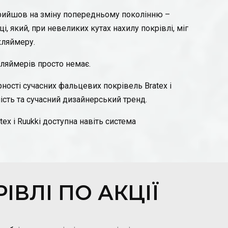
ийшов на зміну попередньому поколінню –
, який, при невеликих кутах нахилу покрівлі, міг
кляймеру.
ляймерів просто немає.
ності сучасних фальцевих покрівель Bratex і
ість та сучасний дизайнерський тренд.
ex і Ruukki доступна навіть система
ІВЛІ ПО АКЦІЇ