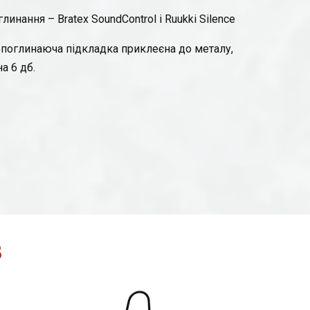
инання – Bratex SoundControl і Ruukki Silence
копоглинаюча підкладка приклеєна до металу,
а 6 дб.
В