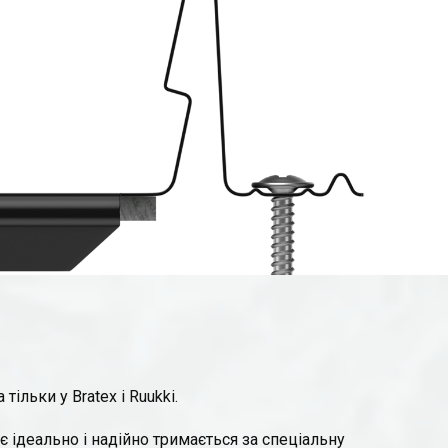
ільки у Bratex і Ruukki.
 ідеально і надійно тримається за спеціальну