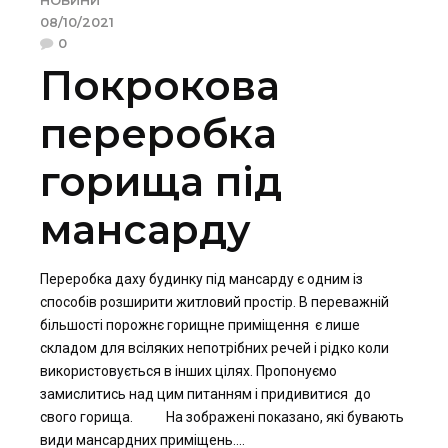
НОВИНИ
08/10/2021
0
Покрокова
переробка
горища під
мансарду
Переробка даху будинку під мансарду є одним із
способів розширити житловий простір. В переважній
більшості порожнє горищне приміщення є лише
складом для всіляких непотрібних речей і рідко коли
використовується в інших цілях. Пропонуємо
замислитись над цим питанням і придивитися до
свого горища. На зображені показано, які бувають
види мансардних приміщень....