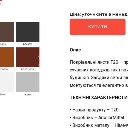
Ціна: уточнюйте в мене
КУПИТИ
Опис
Покрівельні листи Т20 – п
сучасних котеджів так і п
будинків. Завдяки своїй лі
монтуються та елегантно 
ТЕХНІЧНІ ХАРАКТЕРИСТИ
• Назва продукту – T20
• Виробник – ArcelorMittal
• Виробник металу – Німеч