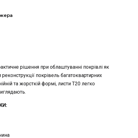
джера
рактичне рішення при облаштуванні покрівлі як
ри реконструкції покрівель багатоквартирних
нійній та жорсткій формі, листи Т20 легко
виглядають.
КИ:
чина