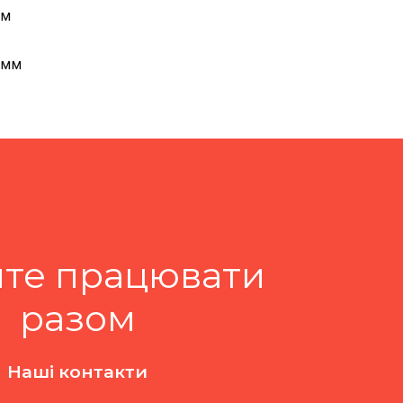
мм
5 мм
те працювати
разом
Наші контакти