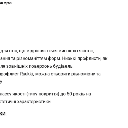
джера
 для стін, що відрізняються високою якістю,
ння та різноманіттям форм. Низькі профлисти, як
ля зовнішніх поверхонь будівель.
рофлист Ruukki, можна створити рівномірну та
у
лассу якості (типу покриття) до 50 років на
естетичні характеристики.
КИ: