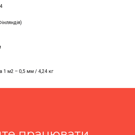
4
інляндія)
м
 1 м2 – 0,5 мм / 4,24 кг
те працювати