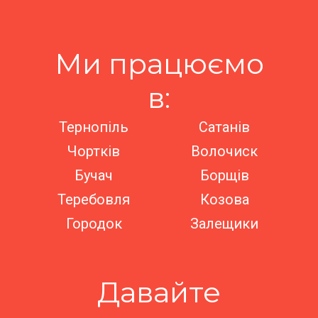
Ми працюємо
в:
Тернопіль
Сатанів
Чортків
Волочиск
Бучач
Борщів
Теребовля
Козова
Городок
Залещики
Давайте