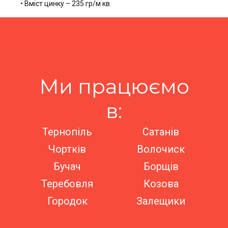
• Вміст цинку – 235 гр/м кв.
Ми працюємо
в:
Тернопіль
Сатанів
Чортків
Волочиск
Бучач
Борщів
Теребовля
Козова
Городок
Залещики