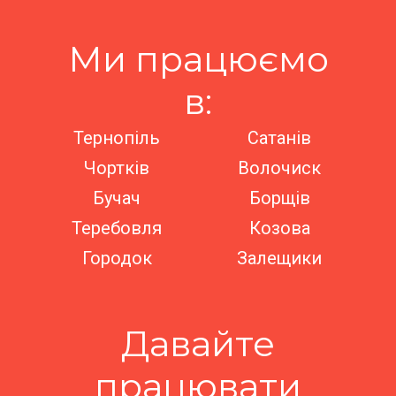
Ми працюємо
в:
Тернопіль
Сатанів
Чортків
Волочиск
Бучач
Борщів
Теребовля
Козова
Городок
Залещики
Давайте
працювати