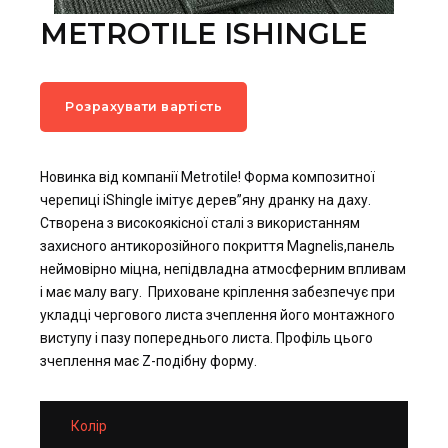
METROTILE ISHINGLE
Розрахувати вартість
Новинка від компанії Metrotile! Форма композитної
черепиці iShingle імітує дерев”яну дранку на даху.
Створена з високоякісної сталі з використанням
захисного антикорозійного покриття Magnelis,панель
неймовірно міцна, непідвладна атмосферним впливам
і має малу вагу. Приховане кріплення забезпечує при
укладці чергового листа зчеплення його монтажного
виступу і пазу попереднього листа. Профіль цього
зчеплення має Z-подібну форму.
Колір