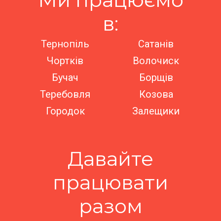
в:
Тернопіль
Сатанів
Чортків
Волочиск
Бучач
Борщів
Теребовля
Козова
Городок
Залещики
Давайте
працювати
разом