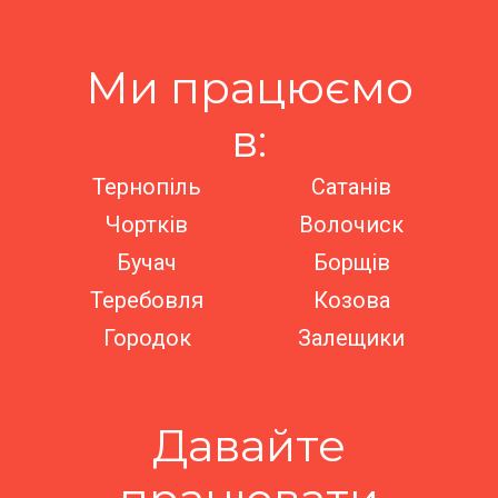
Ми працюємо
в:
Тернопіль
Сатанів
Чортків
Волочиск
Бучач
Борщів
Теребовля
Козова
Городок
Залещики
Давайте