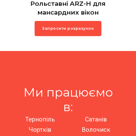
Рольставні ARZ-H для
мансардних вікон
Запросити розрахунок
Ми працюємо
в:
Тернопіль
Сатанів
Чортків
Волочиск