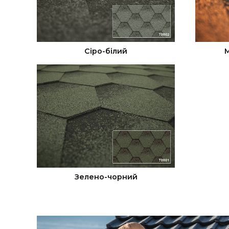
Сіро-білий
М
Зелено-чорний