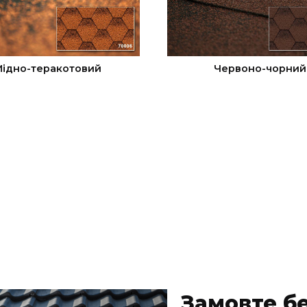
ідно-теракотовий
Червоно-чорний
Замовте б