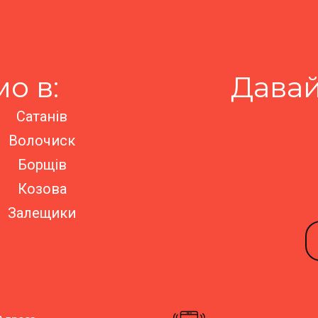
о в:
Давай
Сатанів
Волочиск
Борщів
Козова
Залещики