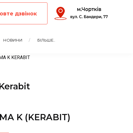
овте дзвінок
НОВИНИ
БІЛЬШЕ..
А K KERABIT
Kerabit
МА K (KERABIT)