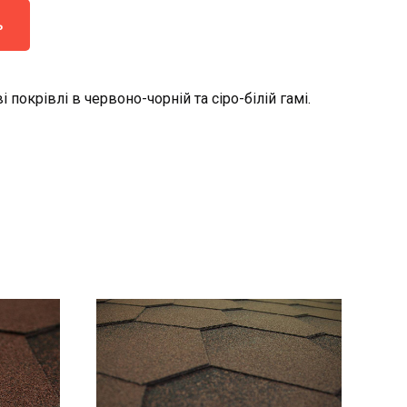
ь
і покрівлі в червоно-чорній та сіро-білій гамі.