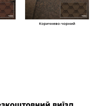
Коричнево-чорний
езкоштовний виїзд